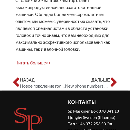
С головкой SP ваш экскаватор станет
высокопродуктивной лесозаготовительной
машиной. Обладая более чем сорокалетним
опытом, мы можем с уверенностью сказать, что
являемся специалистами в области установки
головок и точно знаем, что вам необходимо для
максимально эффективного использования как
машины, так и валочной головки.
Читать больше>>
Пред
Сл
НАЗАД
ДАЛЬШЕ
Новое поколение головки SP 461 LF
New phone numbers at SP Maskiner
КОНТАКТЫ
Sp Maskiner Box 870 341 18
Ljungby Sweden (Швеция)
Тел.: +46 372 253 50 Эл.