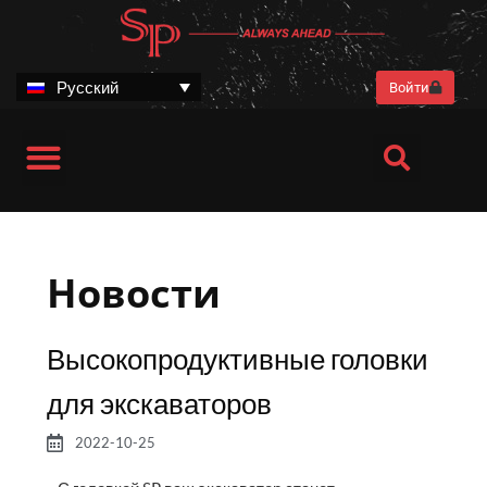
Перейти
к
содержимому
Русский
Войти
Харвестерные головки
Преимущества для клиентов
SP Stories
Послепродажное обслуживание
Информация о компании
Новости
Высокопродуктивные головки
для экскаваторов
2022-10-25