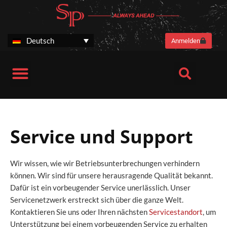
Zum
Inhalt
springen
Deutsch
Anmelden
SP Stories
Harvesteraggregate SP 461 LF Next Generation
Harvesteraggregat SP 661 LITE
Service und Support
Gebrauchte Harvesteraggregate
Service und Support
Wir wissen, wie wir Betriebsunterbrechungen verhindern
können. Wir sind für unsere herausragende Qualität bekannt.
Dafür ist ein vorbeugender Service unerlässlich. Unser
Servicenetzwerk erstreckt sich über die ganze Welt.
Kontaktieren Sie uns oder Ihren nächsten
Servicestandort
, um
Unterstützung bei einem vorbeugenden Service zu erhalten