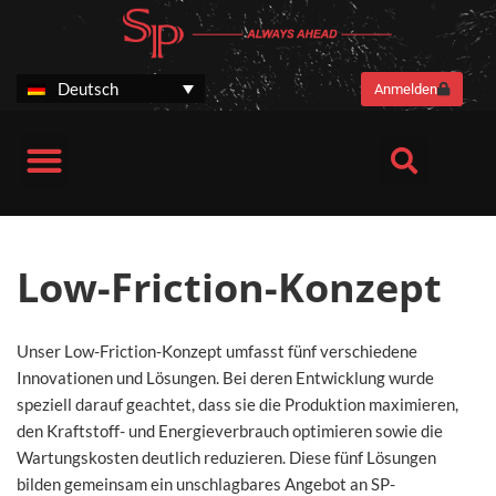
Zum
Inhalt
springen
Deutsch
Anmelden
SP Stories
Harvesteraggregate SP 461 LF Next Generation
Harvesteraggregat SP 661 LITE
Low-Friction-Konzept
Low-Friction-Konzept
Unser Low-Friction-Konzept umfasst fünf verschiedene
Innovationen und Lösungen. Bei deren Entwicklung wurde
speziell darauf geachtet, dass sie die Produktion maximieren,
den Kraftstoff- und Energieverbrauch optimieren sowie die
Wartungskosten deutlich reduzieren. Diese fünf Lösungen
bilden gemeinsam ein unschlagbares Angebot an SP-