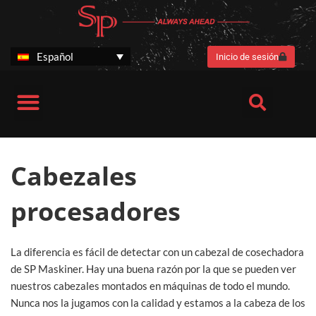
Ir
al
contenido
Español
Inicio de sesión
Cabezales procesadores
Ventajas para el cliente
SP Stories
Información de la empresa
Cabezales procesadores SP 461 LF- Next Generation
Cabezal procesador SP 661 LITE
Cabezales
procesadores
La diferencia es fácil de detectar con un cabezal de cosechadora
de SP Maskiner. Hay una buena razón por la que se pueden ver
nuestros cabezales montados en máquinas de todo el mundo.
Nunca nos la jugamos con la calidad y estamos a la cabeza de los