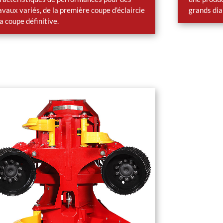
avaux variés, de la première coupe d’éclaircie
grands di
la coupe définitive.