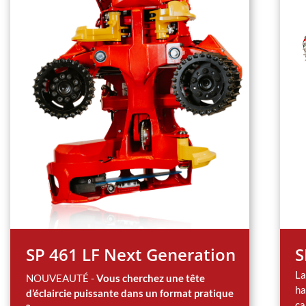
SP 461 LF Next Generation
S
La
NOUVEAUTÉ -
Vous cherchez une tête
ha
d’éclaircie puissante dans un format pratique
ca