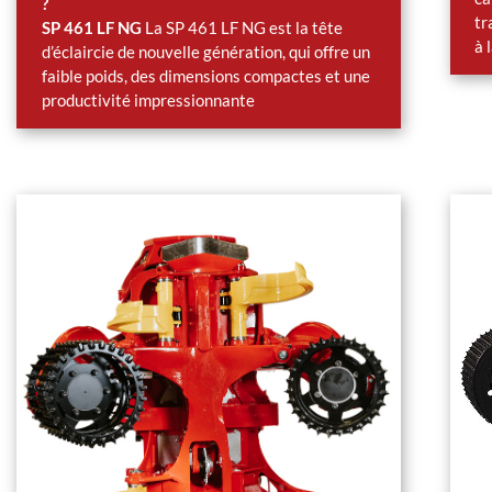
?
tr
SP 461 LF NG
La SP 461 LF NG est la tête
à 
d’éclaircie de nouvelle génération, qui offre un
faible poids, des dimensions compactes et une
productivité impressionnante