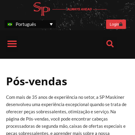
Ir
para
o
conteúdo
Português
Login
Cabeças processadoras
Benefícios para o cliente
SP Stories
Pós-vendas
Informações corporativas
Cabeças processadora SP 461 LF Next Generation
Cabeças processadora SP 661 LITE
Pós-vendas
Serviço e suporte
Used Harvester Heads
Pós-vendas
Com mais de 35 anos de experiência no setor, a SP Maskiner
desenvolveu uma experiência excepcional quando se trata de
oferecer peças sobressalentes, otimização e serviço. Na
página de Pós-vendas, você pode encontrar cabeças
processadoras ​​de segunda mão, caixas de ofertas especiais e
peças sobressalentes, e aprender mais sobre a nossa