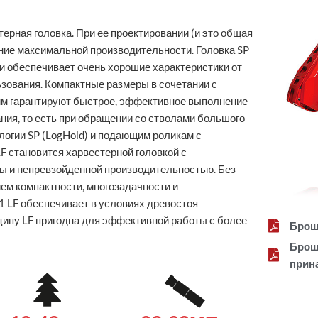
рная головка. При ее проектировании (и это общая
ние максимальной производительности. Головка SP
и обеспечивает очень хорошие характеристики от
ьзования. Компактные размеры в сочетании с
мм гарантируют быстрое, эффективное выполнение
ния, то есть при обращении со стволами большого
логии SP (LogHold) и подающим роликам с
 становится харвестерной головкой с
 и непревзойденной производительностью. Без
ем компактности, многозадачности и
 LF обеспечивает в условиях древостоя
ципу LF пригодна для эффективной работы с более
Брош
Брош
прина