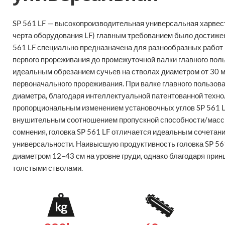
SP 561 LF — высокопроизводительная универсальная харвесте
черта оборудования LF) главным требованием было достиже
561 LF специально предназначена для разнообразных работ 
первого прореживания до промежуточной валки главного пол
идеальным обрезанием сучьев на стволах диаметром от 30 
первоначального прореживания. При валке главного пользова
диаметра, благодаря интеллектуальной патентованной техно
пропорциональным изменением установочных углов SP 561 LF
внушительным соотношением пропускной способности/массы
сомнения, головка SP 561 LF отличается идеальным сочетани
универсальности. Наивысшую продуктивность головка SP 561
диаметром 12–43 см на уровне груди, однако благодаря прин
толстыми стволами.