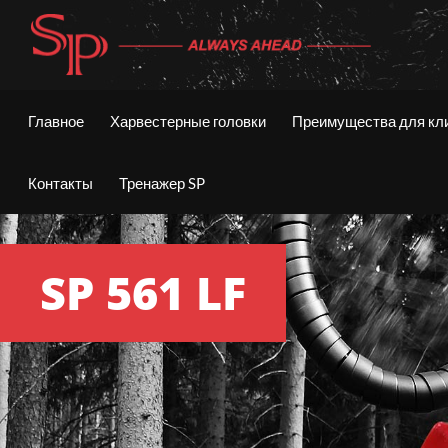
Перейти
к
содержимому
Главное
Харвестерные головки
Преимущества для кл
Контакты
Тренажер SP
SP 561 LF