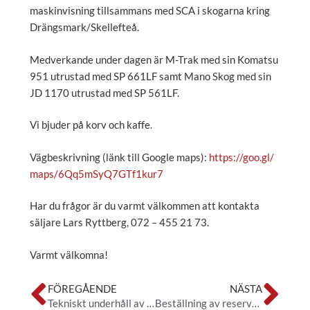
maskinvisning tillsammans med SCA i skogarna kring
Drängsmark/Skellefteå.
Medverkande under dagen är M-Trak med sin Komatsu
951 utrustad med SP 661LF samt Mano Skog med sin
JD 1170 utrustad med SP 561LF.
Vi bjuder på korv och kaffe.
Vägbeskrivning (länk till Google maps):
https://goo.gl/
maps/6Qq5mSyQ7GTf1kur7
Har du frågor är du varmt välkommen att kontakta
säljare Lars Ryttberg, 072 – 455 21 73.
Varmt välkomna!
Föregående
Nä
FÖREGÅENDE
NÄSTA
Tekniskt underhåll av reservdelskatalogen
Beställning av reservdelar – Sverige