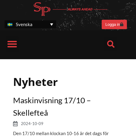
Hoppa
till
innehåll
Svenska
Logga in
SP Stories
Nyheter
Maskinvisning 17/10 –
Skellefteå
2024-10-09
Den 17/10 mellan klockan 10-16 är det dags för