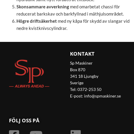
Skonsammare avverkning
med omarbetat chassi för
reducerat barkskav och barkfyllnad i mäthjulsområdet.
Högre driftsäkerhet
med ny kåpa för skydd av slangar vid
nedre kvistknivscylindrar.
KONTAKT
Sp Maskiner
Box 870
341 18 Ljungby
Sverige
Tel: 0372-253 50
E-post:
info@spmaskiner.se
FÖLJ OSS PÅ