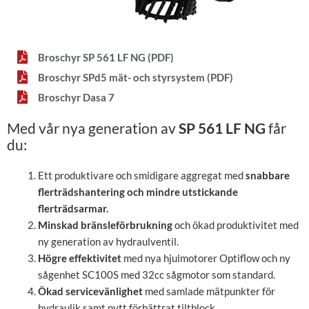
Broschyr SP 561 LF NG (PDF)
Broschyr SPd5 mät- och styrsystem (PDF)
Broschyr Dasa 7
Med vår nya generation av
SP 561 LF NG
får
du:
Ett produktivare och smidigare aggregat med
snabbare
flerträdshantering
och mindre utstickande
flerträdsarmar.
Minskad bränsleförbrukning
och ökad produktivitet med
ny generation av hydraulventil.
Högre effektivitet
med nya hjulmotorer Optiflow och
ny
sågenhet SC100S med 32cc sågmotor som
standard.
Ökad servicevänlighet
med samlade mätpunkter för
hydraulik samt nytt förbättrat tiltblock.