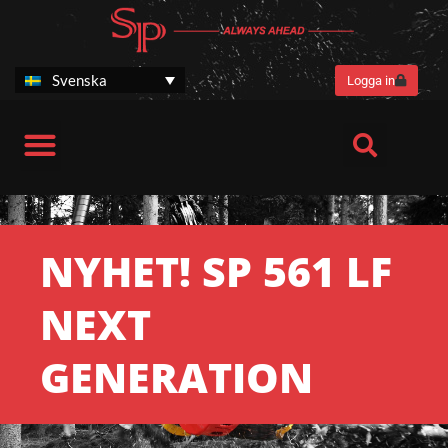
Hoppa
till
innehåll
Svenska
Logga in
SP Stories
NYHET! SP 561 LF
NEXT
GENERATION